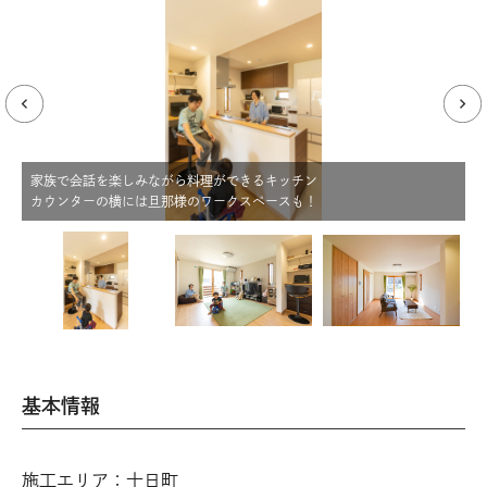
家族で会話を楽しみながら料理ができるキッチン
カウンターの横には旦那様のワークスペースも！
大
基本情報
施工エリア：十日町