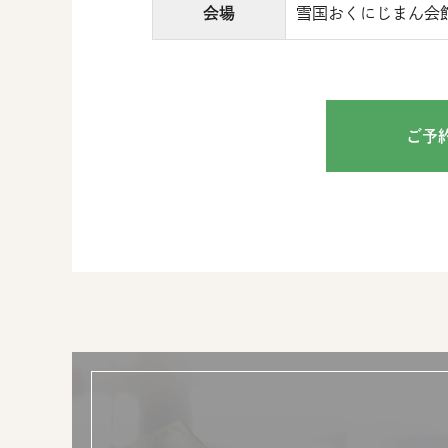
会場
雪国おくにじまん会館
ご予